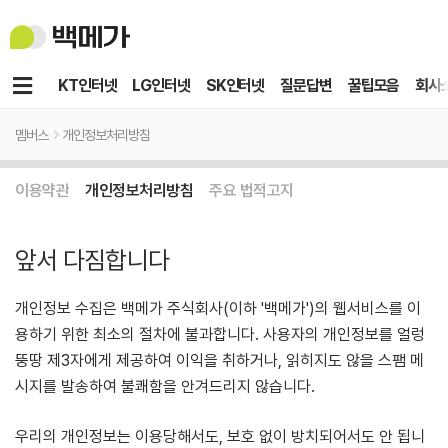
백
메
가
메
KT인터넷
LG인터넷
SK인터넷
질문답변
꿀팁모음
회사
뉴
멤버스
개인정보처리방침
이용약관
개인정보처리방침
주요 법적고지
앞서 다짐합니다
개인정보 수집은 백메가 주식회사(이하 '백메가')의 웹서비스를 이
용하기 위한 최소의 절차에 불과합니다. 사용자의 개인정보를 얼렁
뚱땅 제3자에게 제공하여 이익을 취하거나, 읽히지도 않을 스팸 메
시지를 발송하여 불쾌함을 안겨드리지 않습니다.
우리의 개인정보는 이용당해서도, 보호 없이 방치되어서도 안 됩니