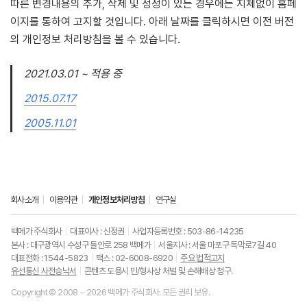
따른 변경내용의 추가, 삭제 및 정정이 있는 경우에는 지체없이 홈페
이지를 통하여 고지할 것입니다. 아래 날짜를 클릭하시면 이전 버전
의 개인정보 처리방침을 볼 수 있습니다.
2021.03.01 ~ 적용 중
2015.07.17
2005.11.01
회사소개
이용약관
개인정보처리방침
연구실
백메가 주식회사
대표이사 : 신정권
사업자등록번호 : 503-86-14235
본사 : 대구광역시 수성구 들안로 258 백메가
서울지사 : 서울 마포구 독막로7길 40
대표전화 : 1544-5823
팩스 : 02-6008-6920
주요 법적고지
유선통신 사전승낙서
콘텐츠 도용시 민/형사상 처벌 및 손해배상 청구.
Copyright © 2008 ~ 2026 백메가 주식회사. 모든 권리 보유.