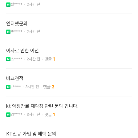
별****
2시간 전
인터넷문의
또****
2시간 전
이사로 인한 이전
스****
2시간 전
1
비교견적
a****
3시간 전
3
kt 약정만료 재약정 관련 문의 입니다.
없****
3시간 전
1
KT신규 가입 및 혜택 문의