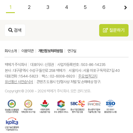
1
2
3
4
5
6
검색
질문하기
회사소개
이용약관
개인정보처리방침
연구실
백메가 주식회사
대표이사 : 신정권
사업자등록번호 : 503-86-14235
본사 : 대구광역시 수성구 들안로 258 백메가
서울지사 : 서울 마포구 독막로7길 40
대표전화 : 1544-5823
팩스 : 02-6008-6920
주요 법적고지
유선통신 사전승낙서
콘텐츠 도용시 민/형사상 처벌 및 손해배상 청구.
Copyright © 2008 ~ 2026 백메가 주식회사. 모든 권리 보유.
한
성
사
과
중
중
ISO9001
국
평
랑
기
소
소
품
정
등
의
정
기
벤
질
보
가
열
통
업
처
경
통
족
매
부
진
기
영
한
신
부
(사
우
흥
업
시
국
진
가
회
수
공
부
스
산
흥
족
복
콘
단
기
템
업
협
친
지
텐
벤
술