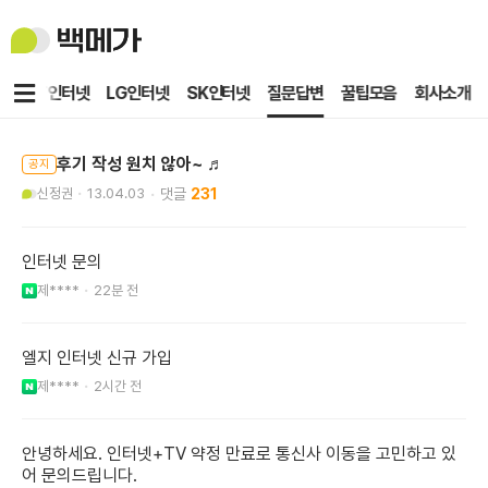
백
메
가
메
KT인터넷
LG인터넷
SK인터넷
질문답변
꿀팁모음
회사소개
뉴
후기 작성 원치 않아~ ♬
공지
신정권
13.04.03
231
인터넷 문의
제****
22분 전
엘지 인터넷 신규 가입
제****
2시간 전
안녕하세요. 인터넷+TV 약정 만료로 통신사 이동을 고민하고 있
어 문의드립니다.