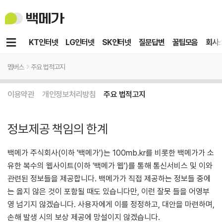
백
메
가
메
KT인터넷
LG인터넷
SK인터넷
질문답변
꿀팁모음
회사
뉴
멤버스
주요 법적고지
이용약관
개인정보처리방침
주요 법적고지
정보제공 책임의 한계
백메가 주식회사(이하 '백메가')는 100mb.kr를 비롯한 백메가가 소
유한 복수의 웹사이트(이하 '백메가 웹')를 통해 통신서비스 및 이와
관련된 정보들을 제공합니다. 백메가가 직접 제공하는 정보들 중에
는 옳지 않은 것이 포함될 때도 있습니다만, 이런 잘못 들을 어영부
영 넘기지 않겠습니다. 사용자에게 이를 정정하고, 대안을 마련하며,
손해 발생 시의 보상 제공에 망설이지 않겠습니다.