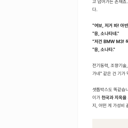
고 넘어가는 존재죠.
다.
"여보, 저거 봐! 아
"응, 소나타네."
"저건 BMW M3!
"응, 소나타."
전기동력, 조향기술,
가네" 같은 건 기가
셋톱박스도 똑같습니다
이가
천국과 지옥을
지, 어떤 게 가성비