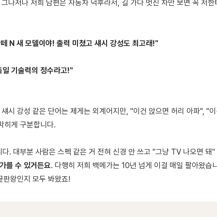
 그나저나 저희 남편은 자동차 덕후라서, 길 가다 멋진 차만 보면 꼭 저
반떼 N 새 모델이야! 출력 미쳤고 섀시 강성도 최고래!"
 독일 기술력의 정수라고!"
 섀시 강성 같은 단어는 제게는 외계어지만, "이건 앉으면 허리 아파", "이
 막히게 구분합니다.
. 대부분 사람은 스펙 같은 거 전혀 신경 안 쓰고 "그냥 TV 나오면 돼"
 가를 수 있거든요
. 다행히 저희 백메가는 10년 넘게 이걸 매일 팔아왔습
 끝판왕인지 모두 봐왔죠!