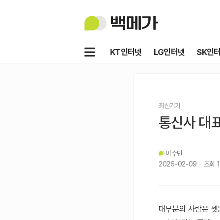
백
메
가
메
KT인터넷
LG인터넷
SK인
뉴
최신기기
통신사 대표
이수빈
2026-02-09
조회
대부분의 사람은 셋톱