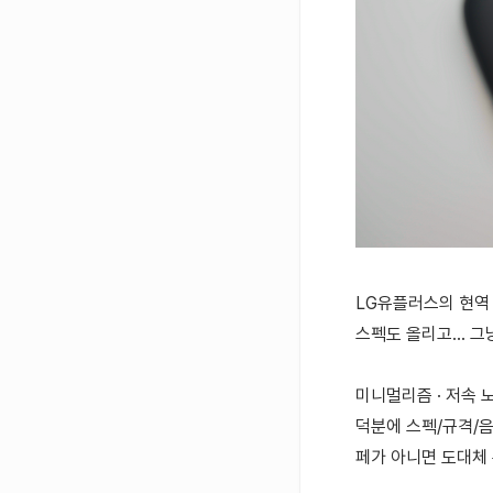
LG유플러스의 현역 
스펙도 올리고... 그
미니멀리즘 · 저속 
덕분에 스펙/규격/음
페가 아니면 도대체