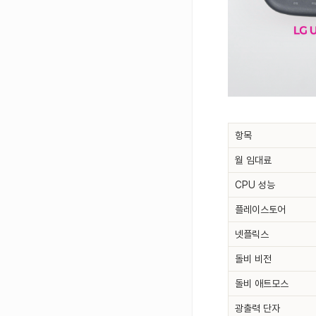
항목
월 임대료
CPU 성능
플레이스토어
넷플릭스
돌비 비전
돌비 애트모스
광출력 단자