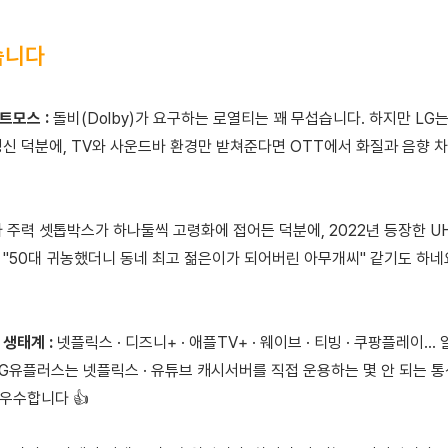
습니다
애트모스 :
돌비(Dolby)가 요구하는 로열티는 꽤 무섭습니다. 하지만 LG
정신 덕분에, TV와 사운드바 환경만 받쳐준다면 OTT에서 화질과 음향 
 주력 셋톱박스가 하나둘씩 고령화에 접어든 덕분에, 2022년 등장한 U
 "50대 귀농했더니 동네 최고 젊은이가 되어버린 아무개씨" 같기도 하네요.
 생태계 :
넷플릭스 · 디즈니+ · 애플TV+ · 웨이브 · 티빙 · 쿠팡플레이...
LG유플러스는 넷플릭스 · 유튜브 캐시서버를 직접 운용하는 몇 안 되는 
우수합니다 👍