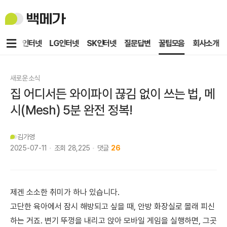
백
메
가
메
KT인터넷
LG인터넷
SK인터넷
질문답변
꿀팁모음
회사소개
뉴
새로운 소식
집 어디서든 와이파이 끊김 없이 쓰는 법, 메
시(Mesh) 5분 완전 정복!
김가영
2025-07-11
조회
28,225
댓글
26
제겐 소소한 취미가 하나 있습니다.
고단한 육아에서 잠시 해방되고 싶을 때, 안방 화장실로 몰래 피신
하는 거죠. 변기 뚜껑을 내리고 앉아 모바일 게임을 실행하면, 그곳