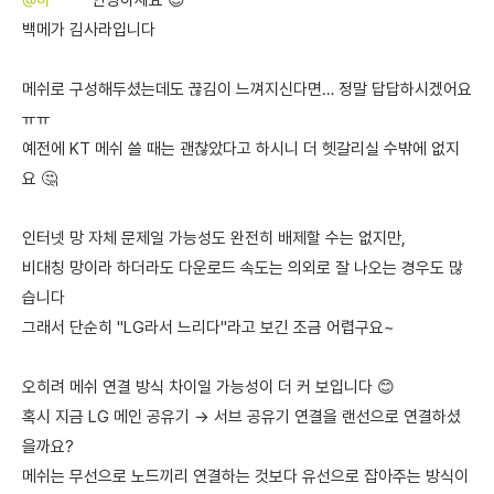
@하****
안녕하세요 😊
백메가 김사라입니다
메쉬로 구성해두셨는데도 끊김이 느껴지신다면… 정말 답답하시겠어요
ㅠㅠ
예전에 KT 메쉬 쓸 때는 괜찮았다고 하시니 더 헷갈리실 수밖에 없지
요 🤔
인터넷 망 자체 문제일 가능성도 완전히 배제할 수는 없지만,
비대칭 망이라 하더라도 다운로드 속도는 의외로 잘 나오는 경우도 많
습니다
그래서 단순히 "LG라서 느리다"라고 보긴 조금 어렵구요~
오히려 메쉬 연결 방식 차이일 가능성이 더 커 보입니다 😊
혹시 지금 LG 메인 공유기 → 서브 공유기 연결을 랜선으로 연결하셨
을까요?
메쉬는 무선으로 노드끼리 연결하는 것보다 유선으로 잡아주는 방식이