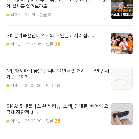
인터넷 피싱 사기 수법 총정리! 인터넷 바꾸라는 전화
의 실체를 알려드려요
김효주
9일 전
8
SK 온가족할인이 역사의 뒤안길로 사라집니다.
이수빈
26.06.05
38
"거, 해지하기 좋은 날씨네" : 인터넷 해지는 과연 언제
가 좋을까?
김사라
26.05.06
16
SK AI 5 셋톱박스 완벽 리뷰: 스펙, 임대료, 케어형 요
금제 장단점 비교
이수빈
26.03.20
28