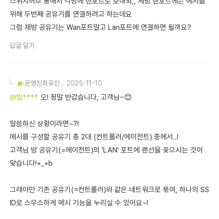
스위치허브 통해서 각방에 랜포트로 보내되,, 제방 랜포트에는 메시를
위해 두번째 공유기를 연결하려고 하는데요
그럼 제방 공유기는 Wan포트말고 Lan포트에 연결하면 될까요?
답글 달기
운영진
최유진
2025-11-10
@빌****
오! 정말 반갑습니다, 고객님~😊
말씀하신 상황이라면~?!
메시를 구성할 공유기 총 2대 (컨트롤러/에이전트) 중에서..!
고객님 방 공유기(=에이전트)의 'LAN' 포트에 랜선을 꽂으시는 것이
맞습니다!+_+b
그래야만 기존 공유기(=컨트롤러)와 같은 네트워크로 묶여, 하나의 SS
ID로 스무스하게 메시 기능을 누리실 수 있어요~!