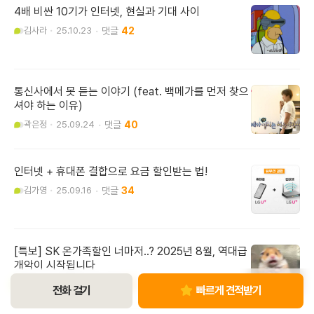
4배 비싼 10기가 인터넷, 현실과 기대 사이
김사라
25.10.23
42
통신사에서 못 듣는 이야기 (feat. 백메가를 먼저 찾으
셔야 하는 이유)
곽은정
25.09.24
40
인터넷 + 휴대폰 결합으로 요금 할인받는 법!
김가영
25.09.16
34
[특보] SK 온가족할인 너마저..? 2025년 8월, 역대급
개악이 시작됩니다
김사라
25.08.29
28
전화 걸기
빠르게 견적받기