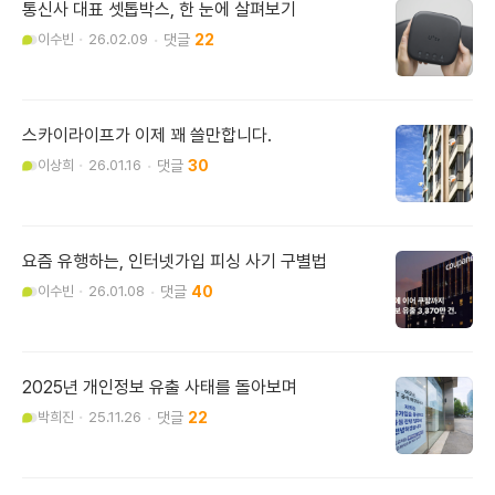
통신사 대표 셋톱박스, 한 눈에 살펴보기
이수빈
26.02.09
22
스카이라이프가 이제 꽤 쓸만합니다.
이상희
26.01.16
30
요즘 유행하는, 인터넷가입 피싱 사기 구별법
이수빈
26.01.08
40
2025년 개인정보 유출 사태를 돌아보며
박희진
25.11.26
22