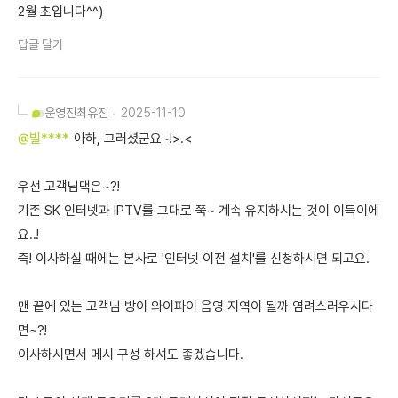
2월 초입니다^^)
답글 달기
운영진
최유진
2025-11-10
@빌****
아하, 그러셨군요~!>.<
우선 고객님댁은~?!
기존 SK 인터넷과 IPTV를 그대로 쭉~ 계속 유지하시는 것이 이득이에
요..!
즉! 이사하실 때에는 본사로 '인터넷 이전 설치'를 신청하시면 되고요.
맨 끝에 있는 고객님 방이 와이파이 음영 지역이 될까 염려스러우시다
면~?!
이사하시면서 메시 구성 하셔도 좋겠습니다.