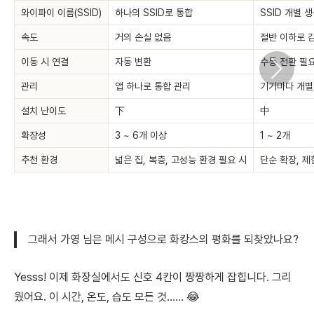
와이파이 이름(SSID)
하나의 SSID로 통합
SSID 개별 
속도
거의 손실 없음
절반 이하로 
이동 시 연결
자동 변환
수동 전환 필
관리
앱 하나로 통합 관리
기기마다 개별
설치 난이도
下
中
확장성
3 ~ 6개 이상
1 ~ 2개
추천 환경
넓은 집, 복층, 고성능 환경 필요 시
단순 확장, 제
그래서 가영 님은 메시 구성으로 화캉스의 평화를 되찾았나요?
Yesss! 이제 화장실에서도 신호 4칸이 짱짱하게 잡힙니다. 그리
웠어요. 이 시간, 온도, 습도 모든 것…… 😂