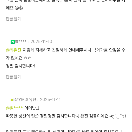
그럼 본사 담당자분께서도 찰떡(?)같이 알아 듣고! + 잘 안내해주실 거
예요!😁👍
답글 달기
빌****
2025-11-10
@최유진
이렇게 자세하고 친절하게 안내해주시니 백메가를 안찾을 수
가 없네요 ㅎㅎ
정말 감사합니다!
답글 달기
운영진
최유진
2025-11-11
@빌****
어머낫..!
따뜻한 칭찬의 말씀 정말정말 감사합니다~! 완전 감동이에요~ღ˘‿˘ற꒱