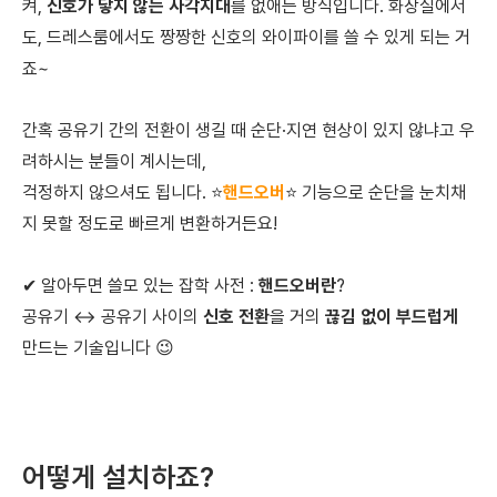
켜,
신호가 닿지 않는 사각지대
를 없애는 방식입니다. 화장실에서
도, 드레스룸에서도 짱짱한 신호의 와이파이를 쓸 수 있게 되는 거
죠~
간혹 공유기 간의 전환이 생길 때 순단·지연 현상이 있지 않냐고 우
려하시는 분들이 계시는데,
걱정하지 않으셔도 됩니다. ⭐
핸드오버
⭐ 기능으로 순단을 눈치채
지 못할 정도로 빠르게 변환하거든요!
✔ 알아두면 쓸모 있는 잡학 사전 :
핸드오버란
?
공유기 ↔ 공유기 사이의
신호 전환
을 거의
끊김 없이 부드럽게
만드는 기술입니다 😉
어떻게 설치하죠?