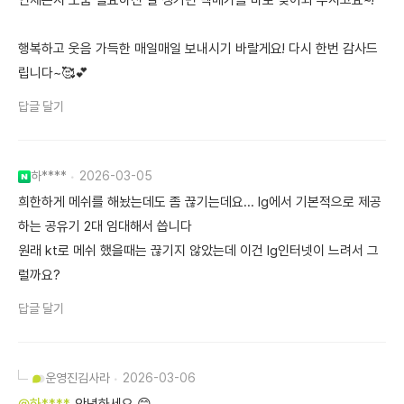
언제든지 도움 필요하신 일 생기면 백메가를 바로 찾아와 주시고요~!
행복하고 웃음 가득한 매일매일 보내시기 바랄게요! 다시 한번 감사드
립니다~🥰💕
답글 달기
하****
2026-03-05
희한하게 메쉬를 해놨는데도 좀 끊기는데요... lg에서 기본적으로 제공
하는 공유기 2대 임대해서 씁니다
원래 kt로 메쉬 했을때는 끊기지 않았는데 이건 lg인터넷이 느려서 그
럴까요?
답글 달기
운영진
김사라
2026-03-06