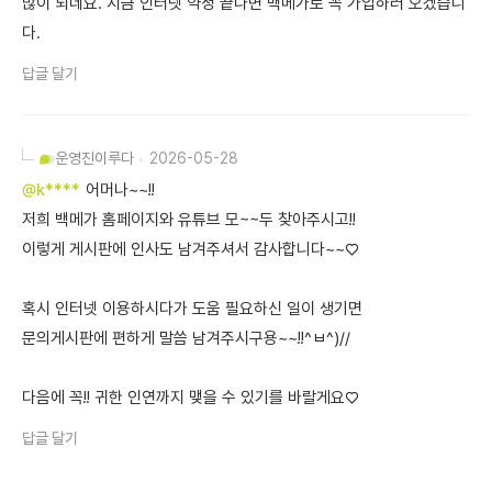
많이 되네요. 지금 인터넷 약정 끝나면 백메가로 꼭 가입하러 오겠습니
다.
답글 달기
운영진
이루다
2026-05-28
@k****
어머나~~!!
저희 백메가 홈페이지와 유튜브 모~~두 찾아주시고!!
이렇게 게시판에 인사도 남겨주셔서 감사합니다~~♡
혹시 인터넷 이용하시다가 도움 필요하신 일이 생기면
문의게시판에 편하게 말씀 남겨주시구용~~!!^ㅂ^)//
다음에 꼭!! 귀한 인연까지 맺을 수 있기를 바랄게요♡
답글 달기