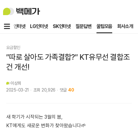
백
메
가
메
KT인터넷
LG인터넷
SK인터넷
질문답변
꿀팁모음
회사소개
뉴
요금할인
″따로 살아도 가족결합?″ KT유무선 결합조
건 개선!
이상희
2025-03-21
조회
20,926
댓글
40
새 학기가 시작되는 3월의 봄,
KT에게도 새로운 변화가 찾아왔습니다🌱