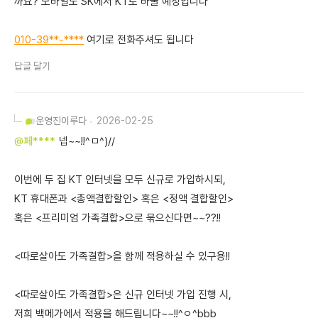
까요? 모바일도 SK에서 KT로 바꿀 예정입니다
010-39**-****
여기로 전화주셔도 됩니다
답글 달기
운영진
이루다
2026-02-25
@페****
넵~~!!^ㅁ^)//
이번에 두 집 KT 인터넷을 모두 신규로 가입하시되,
KT 휴대폰과 <총액결합할인> 혹은 <정액 결합할인>
혹은 <프리미엄 가족결합>으로 묶으신다면~~??!!
<따로살아도 가족결합>을 함께 적용하실 수 있구용!!
<따로살아도 가족결합>은 신규 인터넷 가입 진행 시,
저희 백메가에서 적용을 해드립니다~~!!^ㅇ^bbb