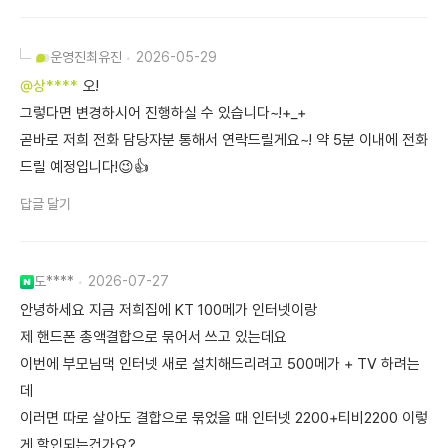
운영진
최유진
2026-05-29
@상****
오!
그렇다면 변경하시어 진행하실 수 있습니다~!+_+
곧바로 저희 전화 담당자분 통해서 연락드릴게요~! 약 5분 이내에 전화
드릴 예정입니다!😉👍
답글 달기
도****
2026-07-27
안녕하세요 지금 저희집에 KT 100메가 인터넷이랑
제 핸드폰 총액결합으로 묶어서 쓰고 있는데요
이번에 부모님댁 인터넷 새로 설치해드리려고 500메가 + TV 하려는
데
이러면 따로 살아도 결합으로 묶었을 때 인터넷 2200+티비2200 이렇
게 할인되는건가요?