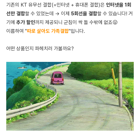
기존의 KT 유무선 결합(=인터넷 + 휴대폰 결합)은
인터넷을 1회
선만 결합
할 수 있었는데 → 이제
5회선을 결합
할 수 있습니다! 거
기에
추가 할인
까지 제공되니 군침이 싹 돌 수밖에 없죠😛
이름하여 "
따로 살아도 가족결합
"입니다.
어떤 상품인지 파헤치러 가볼까요?