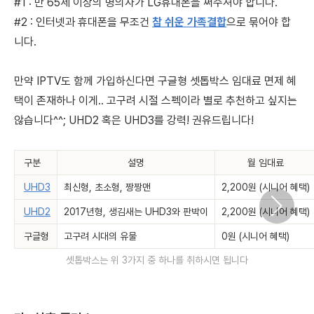
#1 : 만 65세 이상의 명의자가 LG휴대폰을 써주셔야 합니다.
#2 :
인터넷과 휴대폰을 무조건
참 쉬운 가족결합
으로 묶어야 합
니다.
만약 IPTV도 함께 가입하신다면 구글형 셋톱박스 임대료 면제 혜
택이 존재하나 이게.. 고구려 시절 스펙이라 별로 추천하고 싶지는
않습니다^^; UHD2 혹은 UHD3를 강력! 권유드립니다!
구분
설명
월 임대료
UHD3
최신형, 초소형, 짱짱맨
2,200원 (시니어 혜택)
UHD2
2017년형, 생김새는 UHD3와 판박이
2,200원 (시니어 혜택)
구글형
고구려 시대의 유물
0원 (시니어 혜택)
셋톱박스는 위 3가지 중 하나를 취하시면 됩니다