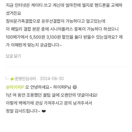
지금 인터넷은 케이티 쓰고 계신데 얼마전에 엘지로 핸드폰을 교체하
셨거든요
참쉬운가족결합으로 유무선결합이 가능하다고 알고있는데
이 패밀리 결합 본문 중에 시니어플러스 중복이 가능하다 하셨으니
100메가에서 5,500원 3,100원 할인을 둘다 받을수 있는걸까요? 제
가 이해한게 맞는지 궁금합니다~
답글 달기
운영진
김사라
2024-08-30
@하이퍼P
오 안녕하세요~ 하이퍼P님 😄
1년 여 동안 조용했던 꿀팁 글에 오랜만의 댓글이네요!
이렇게 백메가에 관심 가져주시고 문의 남겨주셔서
정말 감사드립니다~ ❤️