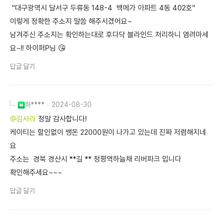
"대구광역시 달서구 두류동 148-4 백메가 아파트 4동 402호"
이렇게 정확한 주소지 말씀 해주시겠어요~
남겨주신 주소지는 확인하는대로 후다닥 블라인드 처리하니 염려마세
요~!! 하이퍼P님 😘
답글 달기
하****
2024-08-30
@김사라
정말 감사합니다!
케이티는 할인없이 쌩돈 22000원이 나가고 있는데 진짜 저렴해지네
요
주소는 경북 경산시 **길 ** 정평역하늘채 리버파크 입니다
확인해주세요~~~
답글 달기