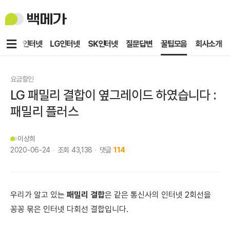
백
메
가
메
KT인터넷
LG인터넷
SK인터넷
질문답변
꿀팁모음
회사소개
뉴
요금할인
LG 패밀리 결합이 옆그레이드 하였습니다 :
패밀리 플러스
이상희
2020-06-24
조회
43,138
댓글
114
우리가 알고 있는
패밀리 결합
은
같은 통신사의 인터넷 2회선을
꽁꽁 묶은 인터넷 다회선 결합입니다.