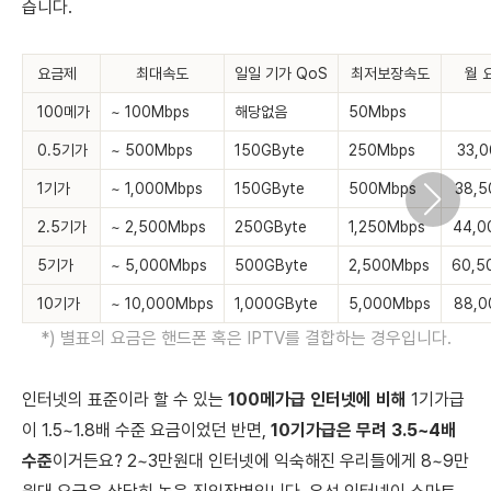
습니다.
요금제
최대속도
일일 기가 QoS
최저보장속도
월 요
100메가
~ 100Mbps
해당없음
50Mbps
0.5기가
~ 500Mbps
150GByte
250Mbps
33,
1기가
~ 1,000Mbps
150GByte
500Mbps
38,
2.5기가
~ 2,500Mbps
250GByte
1,250Mbps
44,
5기가
~ 5,000Mbps
500GByte
2,500Mbps
60,5
10기가
~ 10,000Mbps
1,000GByte
5,000Mbps
88,
*) 별표의 요금은 핸드폰 혹은 IPTV를 결합하는 경우입니다.
인터넷의 표준이라 할 수 있는
100메가급 인터넷에 비해
1기가급
이 1.5~1.8배 수준 요금이었던 반면,
10기가급은 무려 3.5~4배
수준
이거든요? 2~3만원대 인터넷에 익숙해진 우리들에게 8~9만