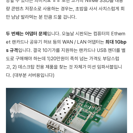
당할 수 있다는 의미지요 ㅎㅎ
또한 고가의 NVMe SSD를 대용
량 콘텐츠 저장소로 사용하는 경우는, 초밥을 사서 사치스럽게 회
만 냠냠 발라먹는 분 만큼 드물 겁니다.
두 번째는 어댑터 문제
입니다.
오늘날 시판되는 컴퓨터의 Ethern
et 랜카드나
공유기 허브 등의 WAN / LAN 어댑터는
최대 1Gbp
s 규격
입니다. 결국 10기가를 지원하는 랜카드나 USB 젠더를 별
도로 구매해야 하는데
1)
20만원
이 족히 넘는 가격도 부담스럽
고,
2) 데스크탑 전용 제품을 찾는 것 자체가 미션 임파서블입니
다. (대부분 서버용입니다)