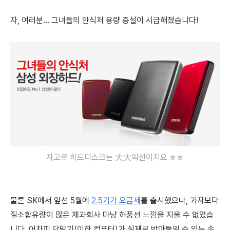
자, 여러분... 그녀들의 안식처 용량 증설이 시급해졌습니다!
자고로 하드디스크는 大大익선이지요 ㅎㅎ
물론
SK에서
앞선 5월에
2.5기가 요금제
를 출시했으나,
과자보다
질소함유량이 많은 제과회사 마냥 허풍선 느낌을 지울 수 없었습
니다. 어차피 단말기(이하 컴퓨터)가 실제로 받아들일 수 있는 속