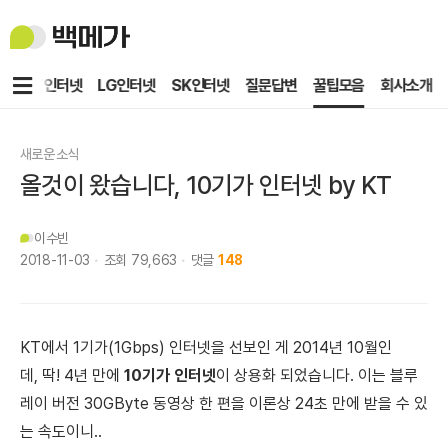
백
메
가
메
KT인터넷
LG인터넷
SK인터넷
질문답변
꿀팁모음
회사소개
뉴
새로운 소식
올것이 왔습니다, 10기가 인터넷 by KT
이수빈
2018-11-03
조회
79,663
댓글
148
KT에서
1기가(1Gbps) 인터넷을 선보인 게 2014년 10월인
데,
딱! 4년 만에
10기가 인터넷
이 상용화 되었습니다. 이는 블루
레이 버전 30GByte 동영상 한 편을 이론상 24초 만에 받을 수 있
는 속도이니..