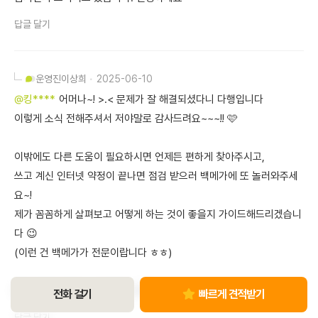
답글 달기
운영진
이상희
2025-06-10
@킹****
어머나~! >.< 문제가 잘 해결되셨다니 다행입니다
이렇게 소식 전해주셔서 저야말로 감사드려요~~~!! 🩷
이밖에도 다른 도움이 필요하시면 언제든 편하게 찾아주시고,
쓰고 계신 인터넷 약정이 끝나면 점검 받으러 백메가에 또 놀러와주세
요~!
제가 꼼꼼하게 살펴보고 어떻게 하는 것이 좋을지 가이드해드리겠습니
다 😉
(이런 건 백메가가 전문이랍니다 ㅎㅎ)
좋은 하루 되세요~ 감사합니다 ♥️
전화 걸기
빠르게 견적받기
답글 달기