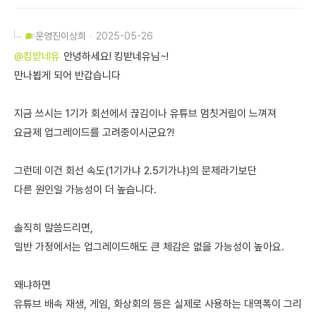
운영진
이상희
2025-05-26
@킹받네유
안녕하세요! 킹받네유님~!
만나뵙게 되어 반갑습니다
지금 쓰시는 1기가 회선에서 끊김이나 유튜브 멈칫거림이 느껴져
요금제 업그레이드를 고려중이시군요?!
그런데 이건 회선 속도(1기가냐 2.5기가냐)의 문제라기보단
다른 원인일 가능성이 더 높습니다.
솔직히 말씀드리면,
일반 가정에서는 업그레이드해도 큰 체감은 없을 가능성이 높아요.
왜냐하면
유튜브 배속 재생, 게임, 화상회의 등은 실제로 사용하는 대역폭이 그리