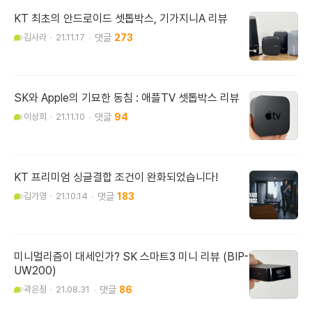
KT 최초의 안드로이드 셋톱박스, 기가지니A 리뷰
김사라
21.11.17
273
SK와 Apple의 기묘한 동침 : 애플TV 셋톱박스 리뷰
이상희
21.11.10
94
KT 프리미엄 싱글결합 조건이 완화되었습니다!
김가영
21.10.14
183
미니멀리즘이 대세인가? SK 스마트3 미니 리뷰 (BIP-
UW200)
곽은정
21.08.31
86