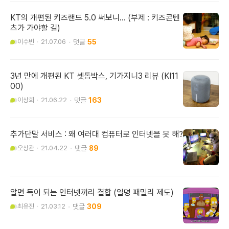
KT의 개편된 키즈랜드 5.0 써보니... (부제 : 키즈콘텐
츠가 가야할 길)
이수빈
21.07.06
55
3년 만에 개편된 KT 셋톱박스, 기가지니3 리뷰 (KI11
00)
이상희
21.06.22
163
추가단말 서비스 : 왜 여러대 컴퓨터로 인터넷을 못 해?
오상관
21.04.22
89
알면 득이 되는 인터넷끼리 결합 (일명 패밀리 제도)
최유진
21.03.12
309