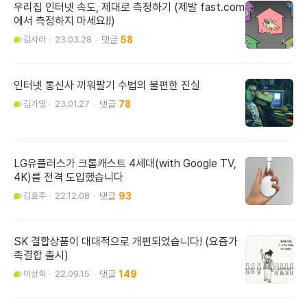
우리집 인터넷 속도, 제대로 측정하기 (제발 fast.com
에서 측정하지 마세요!!)
김사라
23.03.28
58
인터넷 통신사 끼워팔기 수법의 불편한 진실
김가영
23.01.27
78
LG유플러스가 크롬캐스트 4세대(with Google TV,
4K)를 전격 도입했습니다
김효주
22.12.08
93
SK 결합상품이 대대적으로 개편되었습니다! (요즘가
족결합 출시)
이상희
22.09.15
149