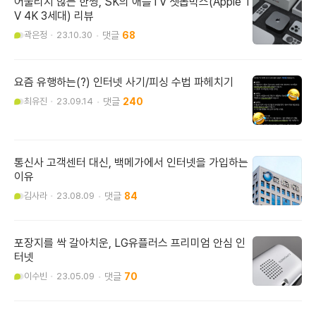
어울리지 않는 한쌍, SK의 애플TV 셋톱박스(Apple T
V 4K 3세대) 리뷰
곽은정
23.10.30
68
요즘 유행하는(?) 인터넷 사기/피싱 수법 파헤치기
최유진
23.09.14
240
통신사 고객센터 대신, 백메가에서 인터넷을 가입하는
이유
김사라
23.08.09
84
포장지를 싹 갈아치운, LG유플러스 프리미엄 안심 인
터넷
이수빈
23.05.09
70