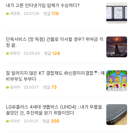
내가 고른 인터넷가입 업체가 수상하다?
곽은정
22.07.29
116
단독서비스 (망 독점) 건물로 이사할 경우? 위약금 걱
정 끝.
최유진
22.05.03
124
잘 알려지지 않은 KT 결합제도 👰신혼미리결합🤵: 예
비부부도 부부다
김사라
22.03.17
73
LG유플러스 4세대 셋톱박스 (UHD4) : 내가 무릎을
꿇었던 건, 추진력을 얻기 위함이었다
이수빈
22.01.21
206