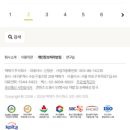
1
2
3
4
5
6
검색
회사소개
이용약관
개인정보처리방침
연구실
백메가 주식회사
대표이사 : 신정권
사업자등록번호 : 503-86-14235
본사 : 대구광역시 수성구 들안로 258 백메가
서울지사 : 서울 마포구 독막로7길 40
대표전화 : 1544-5823
팩스 : 02-6008-6920
주요 법적고지
유선통신 사전승낙서
콘텐츠 도용시 민/형사상 처벌 및 손해배상 청구.
Copyright © 2008 ~ 2026 백메가 주식회사. 모든 권리 보유.
한
성
사
과
중
중
ISO9001
국
평
랑
기
소
소
품
정
등
의
정
기
벤
질
보
가
열
통
업
처
경
통
족
매
부
진
기
영
한
신
부
(사
우
흥
업
시
국
진
가
회
수
공
부
스