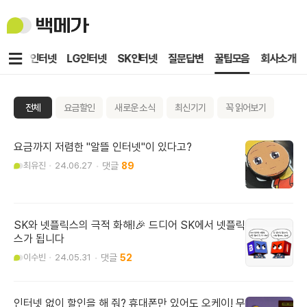
백
메
가
메
KT인터넷
LG인터넷
SK인터넷
질문답변
꿀팁모음
회사소개
뉴
전체
요금할인
새로운 소식
최신기기
꼭 읽어보기
요금까지 저렴한 "알뜰 인터넷"이 있다고?
최유진
24.06.27
89
SK와 넷플릭스의 극적 화해!🎉 드디어 SK에서 넷플릭
스가 됩니다
이수빈
24.05.31
52
인터넷 없이 할인을 해 줘? 휴대폰만 있어도 오케이! 무