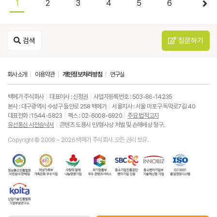
1
2
3
4
5
6
검색
질문하기
회사소개
이용약관
개인정보처리방침
연구실
백메가 주식회사
대표이사 : 신정권
사업자등록번호 : 503-86-14235
본사 : 대구광역시 수성구 들안로 258 백메가
서울지사 : 서울 마포구 독막로7길 40
대표전화 : 1544-5823
팩스 : 02-6008-6920
주요 법적고지
유선통신 사전승낙서
콘텐츠 도용시 민/형사상 처벌 및 손해배상 청구.
Copyright © 2008 ~ 2026 백메가 주식회사. 모든 권리 보유.
한
성
사
과
중
중
ISO9001
국
평
랑
기
소
소
품
정
등
의
정
기
벤
질
보
가
열
통
업
처
경
통
족
매
부
진
기
영
한
신
부
(사
우
흥
업
시
국
진
가
회
수
공
부
스
산
흥
족
복
콘
단
기
템
업
협
친
지
텐
벤
술
기
회
화
공
츠
처
혁