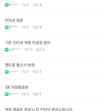
뭐****
1일 전
3
인터넷 질문
종****
1일 전
2
기존 인터넷 약정 만료로 문의
Jeff****
1일 전
5
핸드폰 통신사 변경
m****
1일 전
1
SK 약정종료후
베****
1일 전
1
약정 종료된 부모님 집 인터넷 문의드립니다.