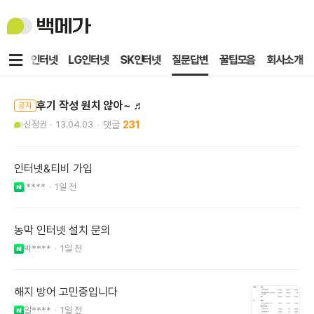
백
메
가
메
KT인터넷
LG인터넷
SK인터넷
질문답변
꿀팁모음
회사소개
뉴
후기 작성 원치 않아~ ♬
공지
신정권
13.04.03
231
인터넷&티비 가입
j****
1일 전
농막 인터넷 설치 문의
박****
1일 전
해지 방어 고민중입니다
알****
1일 전