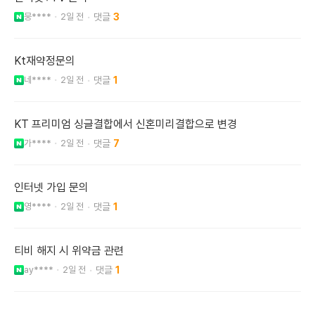
뭉****
2일 전
3
Kt재약정문의
네****
2일 전
1
KT 프리미엄 싱글결합에서 신혼미리결합으로 변경
가****
2일 전
7
인터넷 가입 문의
영****
2일 전
1
티비 해지 시 위약금 관련
ay****
2일 전
1