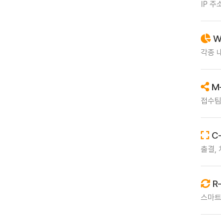
IP 주
W
각종 
M
접수팀
C-
출결,
R
스마트