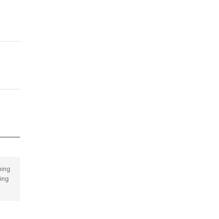
hing
ing