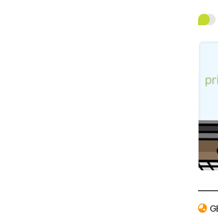
백
메
가
G