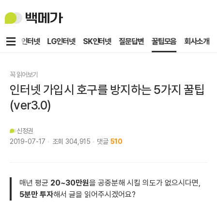
백
메
가
메
KT인터넷
LG인터넷
SK인터넷
질문답변
꿀팁모음
회사소개
뉴
꼭 읽어보기
인터넷 가입시 호구를 방지하는 5가지 꿀팁
(ver3.0)
신정권
2019-07-17
조회
304,915
댓글
510
매년 평균
20~30만원
을 공중분해 시킬 의도가 없으시다면,
5분만 투자
해서 글을 읽어주시겠어요?