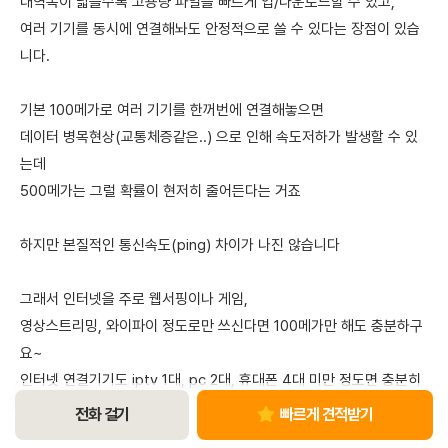
대역폭이 넓을수록 고용량 파일을 빠르게 업/다운로드할 수 있고,
여러 기기를 동시에 연결해놔도 안정적으로 쓸 수 있다는 장점이 있습
니다.
기본 100메가로 여러 기기를 한꺼번에 연결해놓으면
데이터 병목현상(교통체증같은..) 으로 인해 속도저하가 발생할 수 있
는데
500메가는 그럴 확률이 현저히 줄어든다는 거죠
하지만 본질적인 통신속도(ping) 차이가 나진 않습니다
그래서 인터넷을 주로 웹서핑이나 게임,
영상스트리밍, 와이파이 정도로만 쓰신다면 100메가만 해도 충분하구
요~
인터넷 연결기기도 iptv 1대, pc 2대, 휴대폰 4대 미만 정도면 충분히
커버 가능하답니다.
전화 걸기
빠르게 견적받기