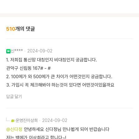
510
개의 댓글
신****
2024-09-02
1. 저희집 통신망 대칭인지 비대칭인지 궁금합니다.
관악구 신림동 167# - #
2. 100메가 와 500메가 큰 차이가 어떤것인지 궁금합니다.
3. 가입시 꼭 체크해봐야 하는것이 있다면 어떤것이있을까요
답글 달기
운영진
이상희
2024-09-02
@신다정
안녕하세요 신다정님 만나뵙게 되어 반갑습니다
저는 백메가 이상희라고 합니다~!