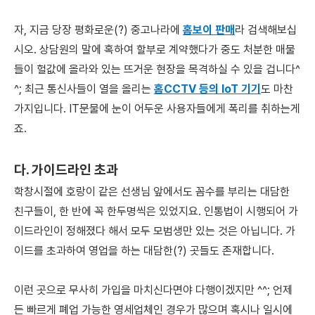
자, 지금 당장 평화로운(?) 중고나라에
홈보이 판매
라 검색해보십
시오. 상담원의 말에 혹하여 할부로 계약했다가 중도 처분한 매물
들이 헐값에 올라와 있는 뜨거운 현장을 목격하실 수 있을 겁니다^
^; 최근 통신사들이 열을 올리는
홈CCTV 등의 IoT 기기
​도 마찬
가지입니다. IT문물에 눈이 어두운 사용자들에게 폭리를 취하는게
죠.
다. 가이드라인 초과
학창시절에 호랑이 같은 선생님 앞에서도 꼼수를 부리는 대담한
친구들이, 한 반에 꼭 한두명씩은 있었지요. 인통법이 시행되어 가
이드라인이 정해졌다 해서 모두 모범생만 있는 것은 아닙니다. 가
이드를 초과하여 영업을 하는 대담한(?) 곳들도 존재합니다.
이런 곳으로 무사히 가입을 마치신다면야 다행이겠지만 ^^; 언제
든 빠르게 폐업 가능한 영세업체인 경우가 많으며 혹시나 일시에