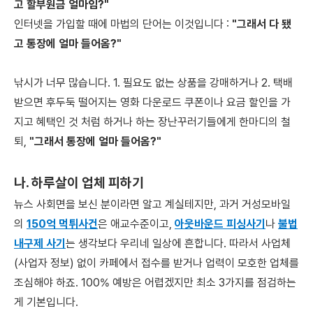
고 할부원금 얼마임?"
인터넷을 가입할 때에 마법의 단어는 이것입니다 :
"그래서 다 됐
고 통장에 얼마 들어옴?"
낚시가 너무 많습니다. 1. 필요도 없는 상품을 강매하거나 2. 택배
받으면 후두둑 떨어지는 영화 다운로드 쿠폰이나 요금 할인을 가
지고 혜택인 것 처럼 하거나 하는 장난꾸러기들에게 한마디의 철
퇴,
"그래서 통장에 얼마 들어옴?"
나. 하루살이 업체 피하기
뉴스 사회면을 보신 분이라면 알고 계실테지만, 과거 거성모바일
의
150억 먹튀사건
은 애교수준이고,
아웃바운드 피싱사기
나
불법
내구제 사기
는 생각보다 우리네 일상에 흔합니다. 따라서 사업체
(사업자 정보) 없이 카페에서 접수를 받거나 업력이 모호한 업체를
조심해야 하죠. 100% 예방은 어렵겠지만 최소 3가지를 점검하는
게 기본입니다.