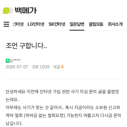
백
메
가
메
KT인터넷
LG인터넷
SK인터넷
질문답변
꿀팁모음
회사소개
뉴
조언 구합니다..
달****
2026-07-07
조회
1,009
댓글
6
안녕하세요 이전에 인터넷 가입 관련 사기 의심 문의 글을 올렸었
는데요.
아무래도 사기가 맞는 것 같아서.. 혹시 지금이라도 소보원 신고와
계약 철회 (위약금 없는 철회요청) 가능한지 여쭙고자 다시금 문의
남깁니다.