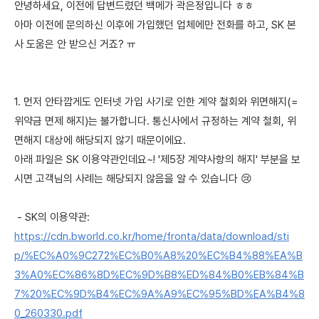
안녕하세요, 이전에 답변드렸던 백메가 곽은정입니다 ㅎㅎ
아마 이전에 문의하신 이후에 가입했던 업체에만 전화를 하고, SK 본
사 도움은 안 받으신 거죠? ㅠ
1. 먼저 안타깝게도 인터넷 가입 사기로 인한 계약 철회와 위면해지(=
위약금 면제 해지)는 불가합니다. 통신사에서 규정하는 계약 철회, 위
면해지 대상에 해당되지 않기 때문이에요.
아래 파일은 SK 이용약관인데요~! '제5장 계약사항의 해지' 부분을 보
시면 고객님의 사례는 해당되지 않음을 알 수 있습니다 😢
- SK의 이용약관:
https://cdn.bworld.co.kr/home/fronta/data/download/sti
p/%EC%A0%9C272%EC%B0%A8%20%EC%B4%88%EA%B
3%A0%EC%86%8D%EC%9D%B8%ED%84%B0%EB%84%B
7%20%EC%9D%B4%EC%9A%A9%EC%95%BD%EA%B4%8
0_260330.pdf