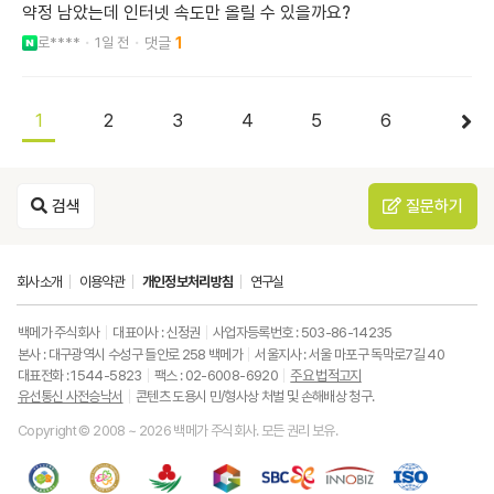
약정 남았는데 인터넷 속도만 올릴 수 있을까요?
로****
1일 전
1
1
2
3
4
5
6
검색
질문하기
회사소개
이용약관
개인정보처리방침
연구실
백메가 주식회사
대표이사 : 신정권
사업자등록번호 : 503-86-14235
본사 : 대구광역시 수성구 들안로 258 백메가
서울지사 : 서울 마포구 독막로7길 40
대표전화 : 1544-5823
팩스 : 02-6008-6920
주요 법적고지
유선통신 사전승낙서
콘텐츠 도용시 민/형사상 처벌 및 손해배상 청구.
Copyright © 2008 ~ 2026 백메가 주식회사. 모든 권리 보유.
한
성
사
과
중
중
ISO9001
국
평
랑
기
소
소
품