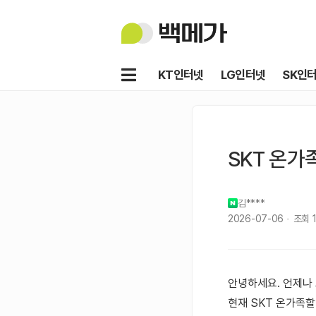
백
메
가
메
KT인터넷
LG인터넷
SK인
뉴
SKT 온가족
김****
2026-07-06
조회
안녕하세요. 언제나
현재 SKT 온가족할