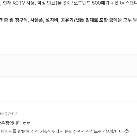
 현재 KCTV 사용, 약정 만료)을 SK브로드밴드 500메가 + B tv 스
 최종 월 청구액
,
사은품
,
설치비
,
공유기/셋톱 임대료 포함 금액
을 모두 
6-07-07
곽은정입니다 ㅎㅎ
 홈페이지를 방문해 주신 거죠? 또다시 문의주셔서 진심으로 감사합니다 😍