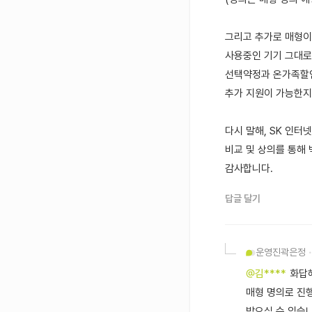
그리고 추가로 매형이
사용중인 기기 그대로
선택약정과 온가족할인
추가 지원이 가능한지
다시 말해, SK 인
비교 및 상의를 통해 
감사합니다.
답글 달기
운영진
곽은정
@김****
화답
매형 명의로 진
받으실 수 있습