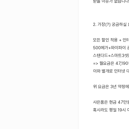
받을 이유가 없습니다
2. 가장(?) 궁금하
모든 할인 적용 + 인
500메가+와이파이 공
스탠다드+스마트3셋톱박
=> 월요금은 47,19
이와 별개로 인터넷 대
위 요금은 3년 약정
사은품은 현금 47만원
혹시라도 평일 19시 