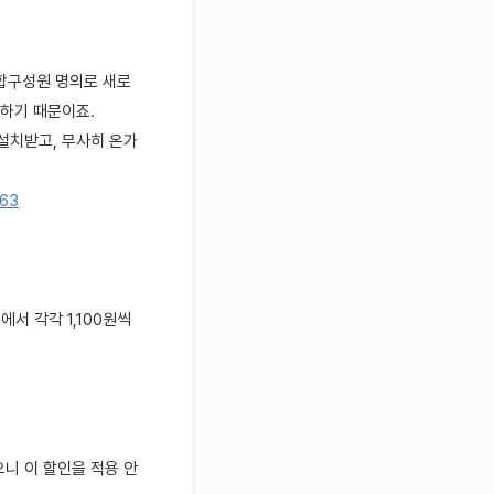
결합구성원 명의로 새로
능하기 때문이죠.
설치받고, 무사히 온가
763
서 각각 1,100원씩
으니 이 할인을 적용 안