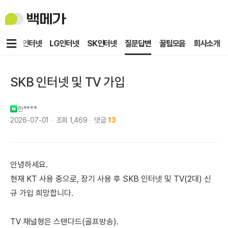
백
메
가
메
KT인터넷
LG인터넷
SK인터넷
질문답변
꿀팁모음
회사소개
뉴
SKB 인터넷 및 TV 가입
한****
2026-07-01
조회
1,469
댓글
13
안녕하세요.
현재 KT 사용 중으로, 장기 사용 후 SKB 인터넷 및 TV(2대) 신
규 가입 희망합니다.
TV 채널형은 스탠다드(골프방송).