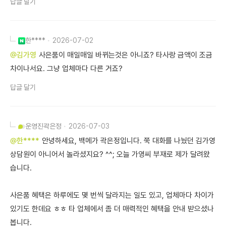
답글 달기
한****
2026-07-02
@김가영
사은품이 매일매일 바뀌는것은 아니죠? 타사랑 금액이 조금
차이나서요. 그냥 업체마다 다른 거죠?
답글 달기
운영진
곽은정
2026-07-03
@한****
안녕하세요, 백메가 곽은정입니다. 쭉 대화를 나눴던 김가영
상담원이 아니어서 놀라셨지요? ^^; 오늘 가영씨 부재로 제가 달려왔
습니다.
사은품 혜택은 하루에도 몇 번씩 달라지는 일도 있고, 업체마다 차이가
있기도 한데요 ㅎㅎ 타 업체에서 좀 더 매력적인 혜택을 안내 받으셨나
봅니다.