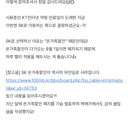
이렇게 문의주셔서 정말 감사드려요🙌💞
사용중인 KT인터넷 약정 만료일이 도래한 지금
이번엔 SK로 이동하는 쪽으로 결정하셨군요~?!
SK로 선택하신 이유는 "온가족할인" 때문인데요!
온가족할인이 다가오는 8월 1일이면 폐지되기 때문에
하루 빨리 적용을 해두시는 게 좋습니다👍
[참고글] SK 온가족할인이 역사의 뒤안길로 사라집니다.
https://www.100mb.kr/bbs/board.php?bo_table=informatio
n&wr_id=34763
링크 내용을 읽어주시겠어요?!
지난 달에 온가족할인 페지를 기습 발표하여 백메가에서도 급히 꿀팁
글을 작성했지요!