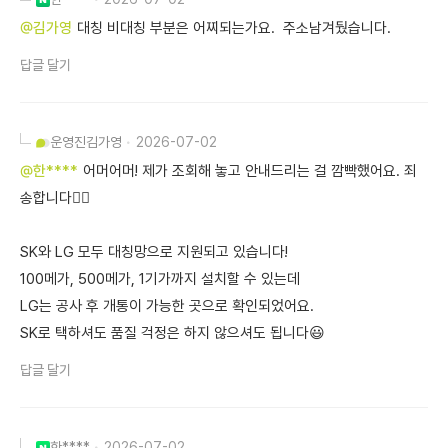
@김가영
대칭 비대칭 부분은 어찌되는가요. 주소남겨뒀습니다.
답글 달기
운영진
김가영
2026-07-02
@한****
어머어머! 제가 조회해 놓고 안내드리는 걸 깜빡했어요. 죄
송합니다🙇‍♀️
SK와 LG 모두 대칭망으로 지원되고 있습니다!
100메가, 500메가, 1기가까지 설치할 수 있는데
LG는 공사 후 개통이 가능한 곳으로 확인되었어요.
SK로 택하셔도 품질 걱정은 하지 않으셔도 됩니다😃
답글 달기
한****
2026-07-02